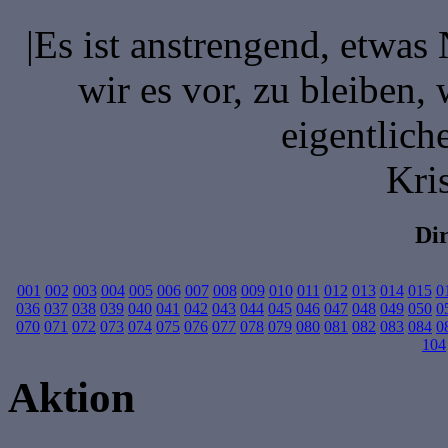
|Es ist anstrengend, etwas
wir es vor, zu bleiben, 
eigentlich
Kri
Di
001
002
003
004
005
006
007
008
009
010
011
012
013
014
015
0
036
037
038
039
040
041
042
043
044
045
046
047
048
049
050
0
070
071
072
073
074
075
076
077
078
079
080
081
082
083
084
0
104
Aktion