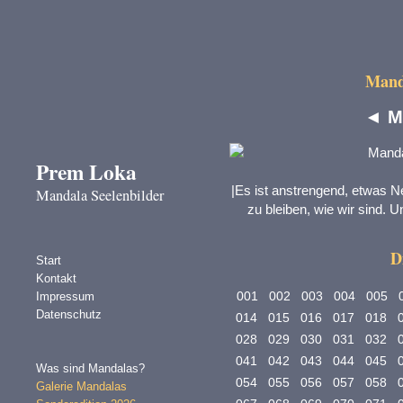
Manda
◄
M
Prem Loka
|Es ist anstrengend, etwas N
Mandala Seelenbilder
zu bleiben, wie wir sind. Un
D
Start
Kontakt
001
002
003
004
005
Impressum
Datenschutz
014
015
016
017
018
028
029
030
031
032
041
042
043
044
045
Was sind Mandalas?
054
055
056
057
058
Galerie Mandalas