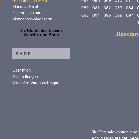
067
068
069
070
071
Sonderedition 2026
Mandala Spiel
080
081
082
083
084
Galerie Illusionen
093
094
095
096
097
Monochord-Meditation
Die Blume des Lebens
Hinterg
Website und Shop
SHOP
Über mich
Ausstellungen
Visionäre Veranstaltungen
Die Originale können eine
Abbildungen auf der Websi