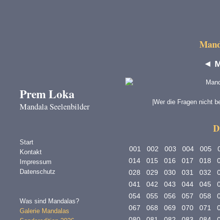
Manda
◄
M
Prem Loka
|Wer die Fragen nicht b
Mandala Seelenbilder
D
Start
001
002
003
004
005
Kontakt
014
015
016
017
018
Impressum
Datenschutz
028
029
030
031
032
041
042
043
044
045
054
055
056
057
058
Was sind Mandalas?
067
068
069
070
071
Galerie Mandalas
080
081
082
083
084