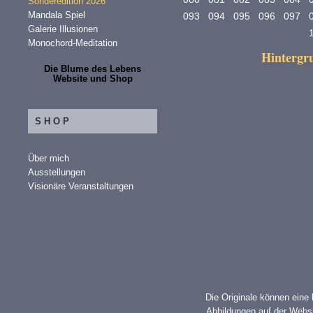
Sonderedition 2026
Mandala Spiel
093
094
095
096
097
Galerie Illusionen
Monochord-Meditation
Hinterg
Die Blume des Lebens
Website und Shop
SHOP
Über mich
Ausstellungen
Visionäre Veranstaltungen
Die Originale können eine
Abbildungen auf der Websi