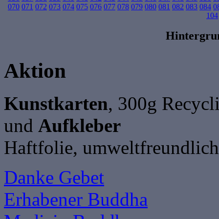
070
071
072
073
074
075
076
077
078
079
080
081
082
083
084
0
104
Hintergr
Aktion
Kunstkarten
, 300g Recycl
und
Aufkleber
Haftfolie, umweltfreundlich
Danke Gebet
Erhabener Buddha