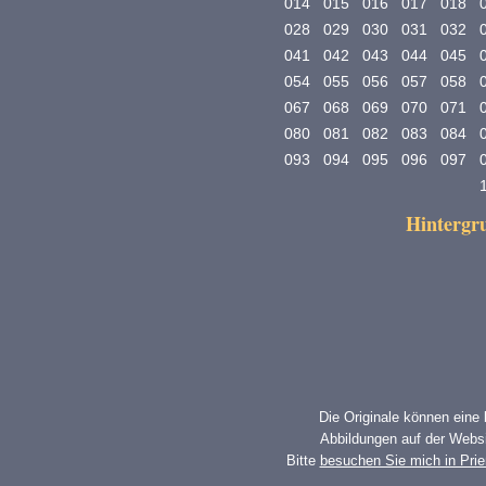
014
015
016
017
018
028
029
030
031
032
041
042
043
044
045
054
055
056
057
058
067
068
069
070
071
080
081
082
083
084
093
094
095
096
097
Hinterg
Die Originale können eine
Abbildungen auf der Websi
Bitte
besuchen Sie mich in Pri