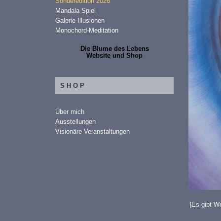
Sonderedition 2026
Mandala Spiel
Galerie Illusionen
Monochord-Meditation
Die Blume des Lebens
Website und Shop
SHOP
Über mich
Ausstellungen
Visionäre Veranstaltungen
|Es gibt W