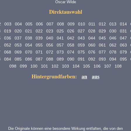
Oscar Wilde
Direktauswahl
2
003
004
005
006
007
008
009
010
011
012
013
014
8
019
020
021
022
023
025
026
027
028
029
030
031
5
036
037
038
039
040
041
042
043
044
045
046
047
1
052
053
054
055
056
057
058
059
060
061
062
063
7
068
069
070
071
072
073
074
075
076
077
078
079
3
084
085
086
087
088
089
090
091
092
093
094
095
098
099
100
101
102
103
104
105
106
107
108
Hintergrundfarben:
an
aus
Die Originale können eine besondere Wirkung entfalten, die von den