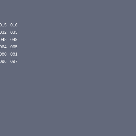
015
016
032
033
048
049
064
065
080
081
096
097