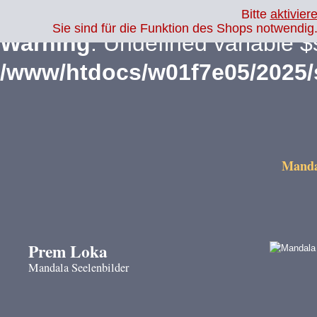
Bitte
aktivier
Sie sind für die Funktion des Shops notwendi
Warning
: Undefined variable $
/www/htdocs/w01f7e05/2025
Mandal
Prem Loka
Mandala Seelenbilder