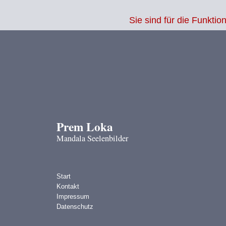
Warning
: Undefined variable $sessid in
/www/htdocs/w01f7e05/2025/shop
Sie sind für die Funkt
Prem Loka
Mandala Seelenbilder
Start
Kontakt
Impressum
Datenschutz