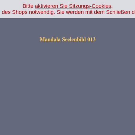
Bitte
aktivieren Sie Sitzungs-Cookies
.
.php
on line
14
ion des Shops notwendig. Sie werden mit dem Schließen 
Mandala Seelenbild 013