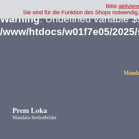
Bitte
aktivier
Sie sind für die Funktion des Shops notwendi
Warning
: Undefined variable $
/www/htdocs/w01f7e05/2025
Mandal
Prem Loka
Mandala Seelenbilder