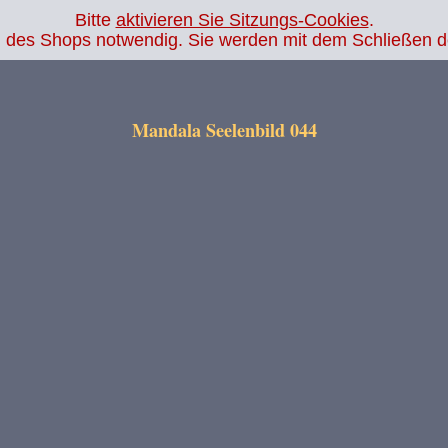
Bitte
aktivieren Sie Sitzungs-Cookies
.
.php
on line
14
ion des Shops notwendig. Sie werden mit dem Schließen 
Mandala Seelenbild 044