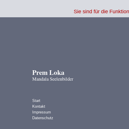
Warning
: Undefined variable $sessid in
/www/htdocs/w01f7e05/2025/shop
Sie sind für die Funkt
Prem Loka
Mandala Seelenbilder
Start
Kontakt
Impressum
Datenschutz