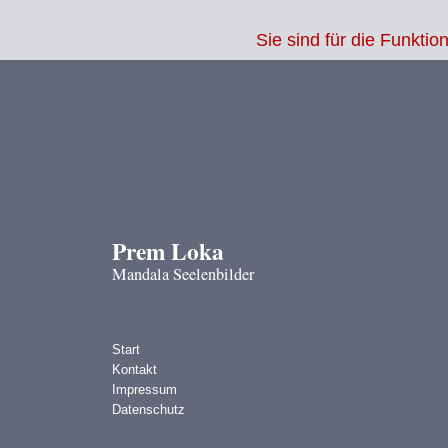
Warning
: Undefined variable $sessid in
/www/htdocs/w01f7e05/2025/shop
Sie sind für die Funkt
Prem Loka
Mandala Seelenbilder
Start
Kontakt
Impressum
Datenschutz