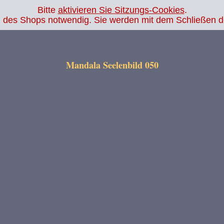
Bitte
aktivieren Sie Sitzungs-Cookies
.
.php
on line
14
ion des Shops notwendig. Sie werden mit dem Schließen 
Mandala Seelenbild 050