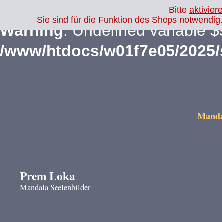
Bitte
aktivier
Sie sind für die Funktion des Shops notwendi
Warning
: Undefined variable $
/www/htdocs/w01f7e05/2025
Mandal
Prem Loka
Mandala Seelenbilder