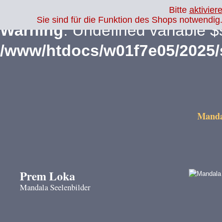
Bitte
aktivier
Sie sind für die Funktion des Shops notwendi
Warning
: Undefined variable $
/www/htdocs/w01f7e05/2025
Mandal
Prem Loka
Mandala Seelenbilder