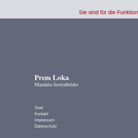
Warning
: Undefined variable $sessid in
/www/htdocs/w01f7e05/2025/shop
Sie sind für die Funkt
Prem Loka
Mandala Seelenbilder
Start
Kontakt
Impressum
Datenschutz