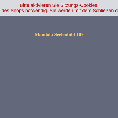
Bitte
aktivieren Sie Sitzungs-Cookies
.
.php
on line
14
ion des Shops notwendig. Sie werden mit dem Schließen 
Mandala Seelenbild 107