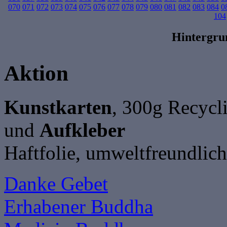
070
071
072
073
074
075
076
077
078
079
080
081
082
083
084
0
104
Hintergr
Aktion
Kunstkarten
, 300g Recycl
und
Aufkleber
Haftfolie, umweltfreundlich
Danke Gebet
Erhabener Buddha