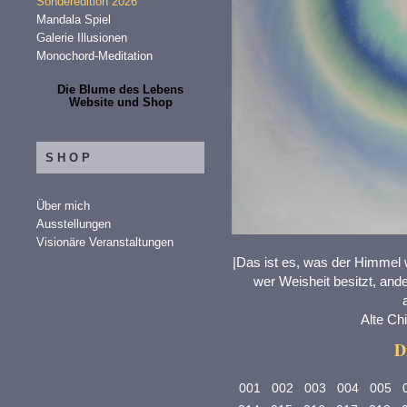
Sonderedition 2026
Mandala Spiel
Galerie Illusionen
Monochord-Meditation
Die Blume des Lebens
Website und Shop
SHOP
Über mich
Ausstellungen
Visionäre Veranstaltungen
|Das ist es, was der Himmel w
wer Weisheit besitzt, ande
Alte Ch
D
001
002
003
004
005