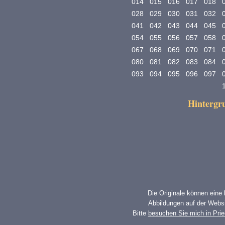
014
015
016
017
018
028
029
030
031
032
041
042
043
044
045
054
055
056
057
058
067
068
069
070
071
080
081
082
083
084
093
094
095
096
097
Hinterg
Die Originale können eine
Abbildungen auf der Websi
Bitte
besuchen Sie mich in Pri