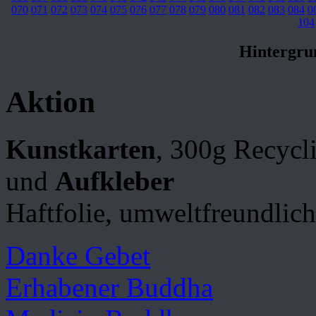
070
071
072
073
074
075
076
077
078
079
080
081
082
083
084
0
104
Hintergr
Aktion
Kunstkarten
, 300g Recycl
und
Aufkleber
Haftfolie, umweltfreundlich
Danke Gebet
Erhabener Buddha