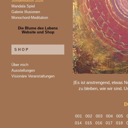
Sonderedition 2026
Mandala Spiel
Galerie Illusionen
Monochord-Meditation
Die Blume des Lebens
Website und Shop
SHOP
Über mich
Ausstellungen
Visionäre Veranstaltungen
|Es ist anstrengend, etwas N
zu bleiben, wie wir sind. Un
D
001
002
003
004
005
014
015
016
017
018