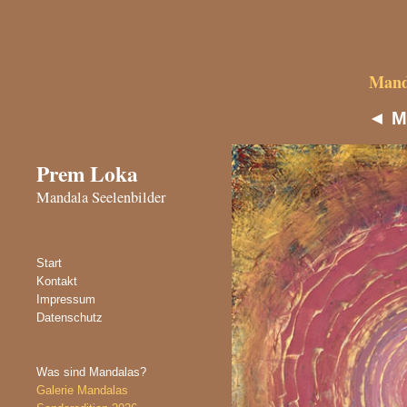
Manda
◄
M
Prem Loka
Mandala Seelenbilder
Start
Kontakt
Impressum
Datenschutz
Was sind Mandalas?
Galerie Mandalas