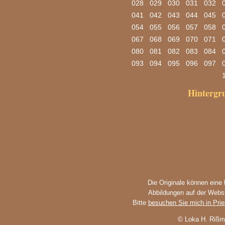
028
029
030
031
032
041
042
043
044
045
054
055
056
057
058
067
068
069
070
071
080
081
082
083
084
093
094
095
096
097
Hinterg
Die Originale können eine
Abbildungen auf der Websi
Bitte
besuchen Sie mich in Pri
© Loka H. Rißm