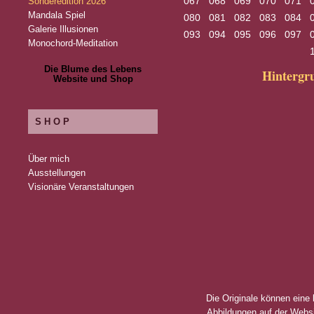
067
068
069
070
071
Sonderedition 2026
Mandala Spiel
080
081
082
083
084
Galerie Illusionen
093
094
095
096
097
Monochord-Meditation
Die Blume des Lebens
Hinterg
Website und Shop
SHOP
Über mich
Ausstellungen
Visionäre Veranstaltungen
Die Originale können eine
Abbildungen auf der Websi