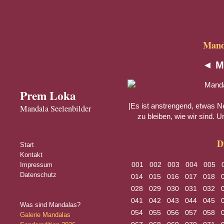
Manda
◄
M
Prem Loka
|Es ist anstrengend, etwas N
Mandala Seelenbilder
zu bleiben, wie wir sind. Un
D
Start
Kontakt
001
002
003
004
005
Impressum
Datenschutz
014
015
016
017
018
028
029
030
031
032
041
042
043
044
045
Was sind Mandalas?
054
055
056
057
058
Galerie Mandalas