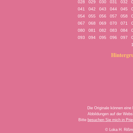
028
029
030
031
032
041
042
043
044
045
054
055
056
057
058
067
068
069
070
071
080
081
082
083
084
093
094
095
096
097
Hinterg
Die Originale können eine
Abbildungen auf der Websi
Bitte
besuchen Sie mich in Pri
© Loka H. Rißm