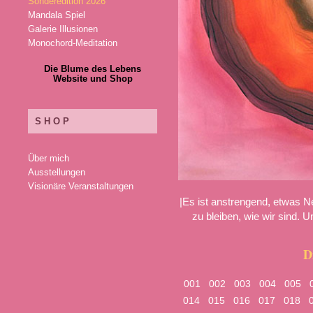
Sonderedition 2026
Mandala Spiel
Galerie Illusionen
Monochord-Meditation
Die Blume des Lebens
Website und Shop
SHOP
Über mich
Ausstellungen
Visionäre Veranstaltungen
|Es ist anstrengend, etwas N
zu bleiben, wie wir sind. Un
D
001
002
003
004
005
014
015
016
017
018