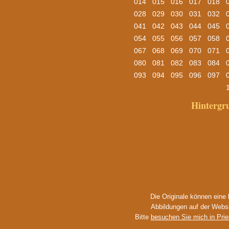
014
015
016
017
018
028
029
030
031
032
041
042
043
044
045
054
055
056
057
058
067
068
069
070
071
080
081
082
083
084
093
094
095
096
097
Hinterg
Die Originale können eine
Abbildungen auf der Websi
Bitte
besuchen Sie mich in Pri