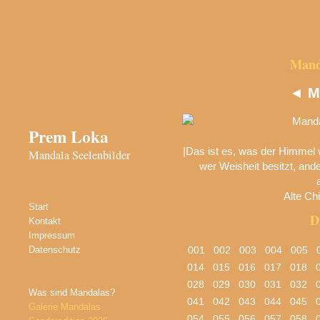
Manda
◄
M
Prem Loka
|Das ist es, was der Himmel w
Mandala Seelenbilder
wer Weisheit besitzt, ande
Alte Ch
Start
D
Kontakt
Impressum
Datenschutz
001
002
003
004
005
014
015
016
017
018
028
029
030
031
032
Was sind Mandalas?
041
042
043
044
045
Galerie Mandalas
054
055
056
057
058