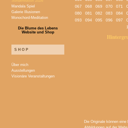
Sonderedition 2026
Mandala Spiel
067
068
069
070
071
Galerie Illusionen
080
081
082
083
084
Monochord-Meditation
093
094
095
096
097
Die Blume des Lebens
Website und Shop
Hinterg
SHOP
Über mich
Ausstellungen
Visionäre Veranstaltungen
Die Originale können eine
Abbildungen auf der Websi