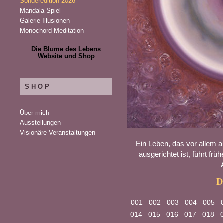
Sonderedition 2026
Mandala Spiel
Galerie Illusionen
Monochord-Meditation
Die Blume des Lebens
Website und Shop
SHOP
Über mich
Ausstellungen
Visionäre Veranstaltungen
Ein Leben, das vor allem au
ausgerichtet ist, führt frü
D
001
002
003
004
005
014
015
016
017
018