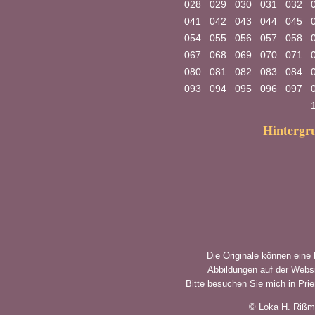
028
029
030
031
032
041
042
043
044
045
054
055
056
057
058
067
068
069
070
071
080
081
082
083
084
093
094
095
096
097
Hinterg
Die Originale können eine
Abbildungen auf der Websi
Bitte
besuchen Sie mich in Pri
© Loka H. Rißm