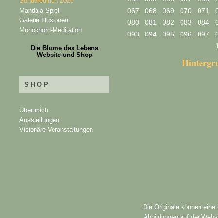
Sonderedition 2026
Mandala Spiel
067
068
069
070
071
Galerie Illusionen
080
081
082
083
084
Monochord-Meditation
093
094
095
096
097
Die Blume des Lebens
Website und Shop
Hinterg
SHOP
Über mich
Ausstellungen
Visionäre Veranstaltungen
Die Originale können eine
Abbildungen auf der Websi