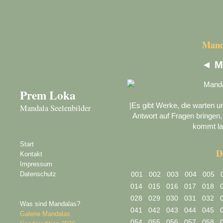
Manda
◄
M
Prem Loka
|Es gibt Werke, die warten un
Mandala Seelenbilder
Antwort auf Fragen bringen, 
kommt la
Start
D
Kontakt
Impressum
Datenschutz
001
002
003
004
005
014
015
016
017
018
028
029
030
031
032
Was sind Mandalas?
041
042
043
044
045
Galerie Mandalas
054
055
056
057
058