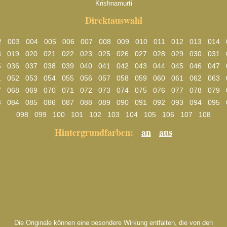
Krishnamurti
Direktauswahl
2
003
004
005
006
007
008
009
010
011
012
013
014
8
019
020
021
022
023
025
026
027
028
029
030
031
5
036
037
038
039
040
041
042
043
044
045
046
047
1
052
053
054
055
056
057
058
059
060
061
062
063
7
068
069
070
071
072
073
074
075
076
077
078
079
3
084
085
086
087
088
089
090
091
092
093
094
095
098
099
100
101
102
103
104
105
106
107
108
Hintergrundfarben:
an
aus
Die Originale können eine besondere Wirkung entfalten, die von den