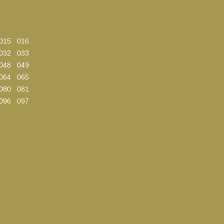
015
016
032
033
048
049
064
065
080
081
096
097