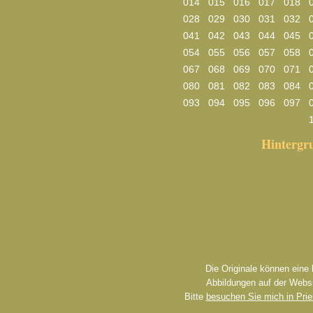
014
015
016
017
018
028
029
030
031
032
041
042
043
044
045
054
055
056
057
058
067
068
069
070
071
080
081
082
083
084
093
094
095
096
097
Hinterg
Die Originale können eine
Abbildungen auf der Websi
Bitte
besuchen Sie mich in Pri