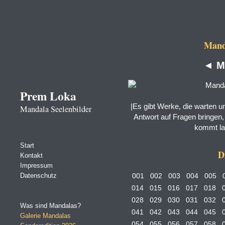
Manda
◄
M
Prem Loka
|Es gibt Werke, die warten un
Mandala Seelenbilder
Antwort auf Fragen bringen, 
kommt la
Start
D
Kontakt
Impressum
Datenschutz
001
002
003
004
005
014
015
016
017
018
028
029
030
031
032
Was sind Mandalas?
041
042
043
044
045
Galerie Mandalas
054
055
056
057
058