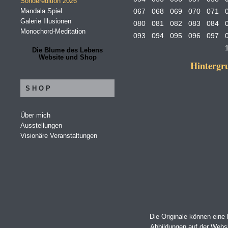
Sonderedition 2026
Mandala Spiel
067
068
069
070
071
Galerie Illusionen
080
081
082
083
084
Monochord-Meditation
093
094
095
096
097
Die Blume des Lebens
Website und Shop
Hinterg
SHOP
Über mich
Ausstellungen
Visionäre Veranstaltungen
Die Originale können eine
Abbildungen auf der Websi