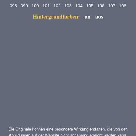
098
099
100
101
102
103
104
105
106
107
108
Hintergrundfarben:
an
aus
Die Originale können eine besondere Wirkung entfalten, die von den
Abbildungen auf der Website nicht annähernd erreicht werden kann.