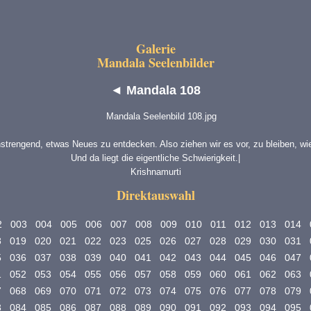
Galerie
Mandala Seelenbilder
◄
Mandala 108
nstrengend, etwas Neues zu entdecken. Also ziehen wir es vor, zu bleiben, wie
Und da liegt die eigentliche Schwierigkeit.|
Krishnamurti
Direktauswahl
2
003
004
005
006
007
008
009
010
011
012
013
014
8
019
020
021
022
023
025
026
027
028
029
030
031
5
036
037
038
039
040
041
042
043
044
045
046
047
1
052
053
054
055
056
057
058
059
060
061
062
063
7
068
069
070
071
072
073
074
075
076
077
078
079
3
084
085
086
087
088
089
090
091
092
093
094
095