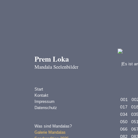
Prem Loka
|Es ist a
Mandala Seelenbilder
Start
Kontakt
001
00
Impressum
017
01
Datenschutz
034
03
050
05
Was sind Mandalas?
066
06
Galerie Mandalas
082
08