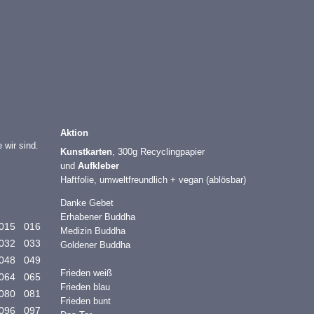
Aktion
 wir sind.
Kunstkarten
, 300g Recyclingpapier
und
Aufkleber
Haftfolie, umweltfreundlich + vegan (ablösbar)
Danke Gebet
Erhabener Buddha
015
016
Medizin Buddha
032
033
Goldener Buddha
048
049
Frieden weiß
064
065
Frieden blau
080
081
Frieden bunt
096
097