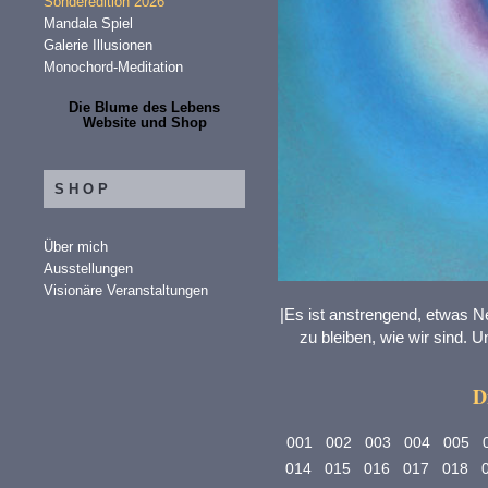
Sonderedition 2026
Mandala Spiel
Galerie Illusionen
Monochord-Meditation
Die Blume des Lebens
Website und Shop
SHOP
Über mich
Ausstellungen
Visionäre Veranstaltungen
|Es ist anstrengend, etwas N
zu bleiben, wie wir sind. Un
D
001
002
003
004
005
014
015
016
017
018