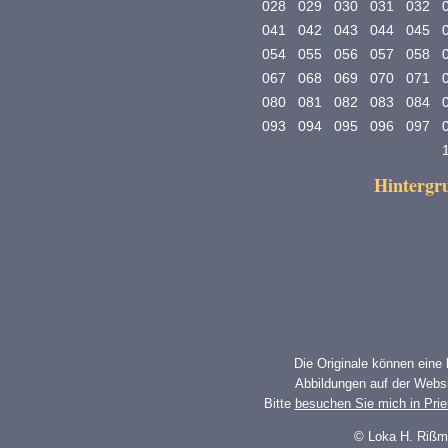
028
029
030
031
032
041
042
043
044
045
054
055
056
057
058
067
068
069
070
071
080
081
082
083
084
093
094
095
096
097
Hinterg
Die Originale können eine
Abbildungen auf der Websi
Bitte
besuchen Sie mich in Pri
© Loka H. Rißm