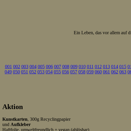
Ein Leben, das vor allem auf di
001
002
003
004
005
006
007
008
009
010
011
012
013
014
015
0
049
050
051
052
053
054
055
056
057
058
059
060
061
062
063
0
Aktion
Kunstkarten
, 300g Recyclingpapier
und
Aufkleber
Haftfolie, umweltfreundlich + vegan (ablösbar)