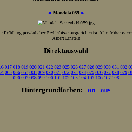
◄
Mandala 059
►
e Erfüllung persönlicher Bedürfnisse ausgerichtet ist, führt früher oder 
Albert Einstein
Direktauswahl
16
017
018
019
020
021
022
023
025
026
027
028
029
030
031
032
0
64
065
066
067
068
069
070
071
072
073
074
075
076
077
078
079
0
096
097
098
099
100
101
102
103
104
105
106
107
108
Hintergrundfarben:
an
aus