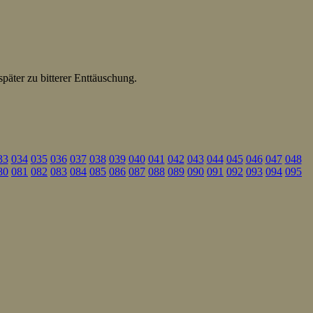
später zu bitterer Enttäuschung.
33
034
035
036
037
038
039
040
041
042
043
044
045
046
047
048
80
081
082
083
084
085
086
087
088
089
090
091
092
093
094
095