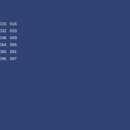
015
016
032
033
048
049
064
065
080
081
096
097