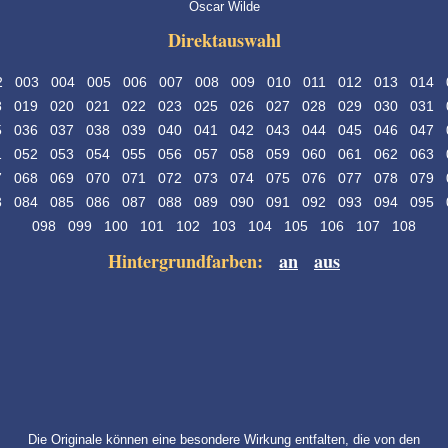
Oscar Wilde
Direktauswahl
2
003
004
005
006
007
008
009
010
011
012
013
014
8
019
020
021
022
023
025
026
027
028
029
030
031
5
036
037
038
039
040
041
042
043
044
045
046
047
1
052
053
054
055
056
057
058
059
060
061
062
063
7
068
069
070
071
072
073
074
075
076
077
078
079
3
084
085
086
087
088
089
090
091
092
093
094
095
098
099
100
101
102
103
104
105
106
107
108
Hintergrundfarben:
an
aus
Die Originale können eine besondere Wirkung entfalten, die von den