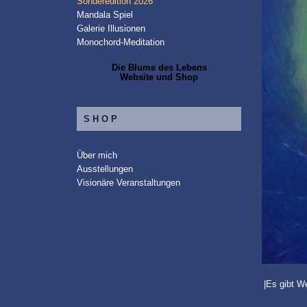
Sonderedition 2026
Mandala Spiel
Galerie Illusionen
Monochord-Meditation
Die Blume des Lebens
Website und Shop
SHOP
Über mich
Ausstellungen
Visionäre Veranstaltungen
|Es gibt W