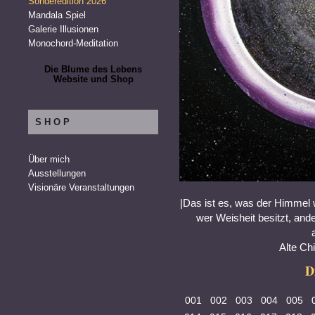
Sonderedition 2026
Mandala Spiel
Galerie Illusionen
Monochord-Meditation
Die Blume des Lebens
Website und Shop
SHOP
Über mich
Ausstellungen
Visionäre Veranstaltungen
|Das ist es, was der Himmel w
wer Weisheit besitzt, ande
Alte Ch
D
001
002
003
004
005