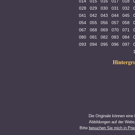
014
015
016
017
018
028
029
030
031
032
041
042
043
044
045
054
055
056
057
058
067
068
069
070
071
080
081
082
083
084
093
094
095
096
097
Hinterg
Die Originale können eine
Abbildungen auf der Websi
Bitte
besuchen Sie mich in Pri