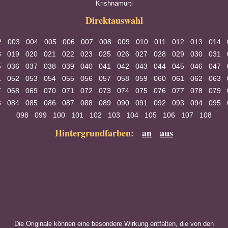
Krishnamurti
Direktauswahl
2
003
004
005
006
007
008
009
010
011
012
013
014
8
019
020
021
022
023
025
026
027
028
029
030
031
5
036
037
038
039
040
041
042
043
044
045
046
047
1
052
053
054
055
056
057
058
059
060
061
062
063
7
068
069
070
071
072
073
074
075
076
077
078
079
3
084
085
086
087
088
089
090
091
092
093
094
095
098
099
100
101
102
103
104
105
106
107
108
Hintergrundfarben:
an
aus
Die Originale können eine besondere Wirkung entfalten, die von den