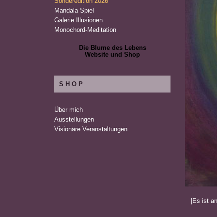
Sonderedition 2026
Mandala Spiel
Galerie Illusionen
Monochord-Meditation
Die Blume des Lebens
Website und Shop
SHOP
Über mich
Ausstellungen
Visionäre Veranstaltungen
|Es ist a