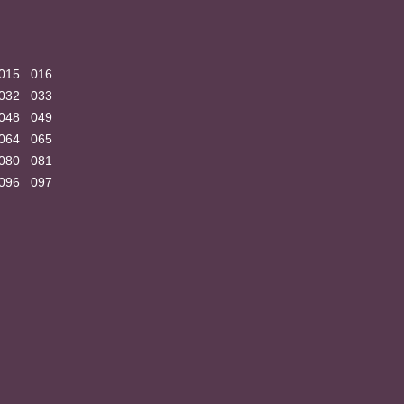
015
016
032
033
048
049
064
065
080
081
096
097