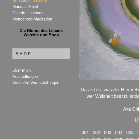
Sonderedition 2026
Mandala Spiel
Galerie Illusionen
Monochord-Meditation
Die Blume des Lebens
Website und Shop
SHOP
Über mich
Ausstellungen
Visionäre Veranstaltungen
|Das ist es, was der Himmel w
wer Weisheit besitzt, ande
Alte Ch
D
001
002
003
004
005