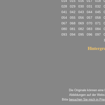
014
015
016
017
018
028
029
030
031
032
041
042
043
044
045
054
055
056
057
058
067
068
069
070
071
080
081
082
083
084
093
094
095
096
097
Hinterg
Die Originale können eine
Abbildungen auf der Websi
Bitte
besuchen Sie mich in Pri