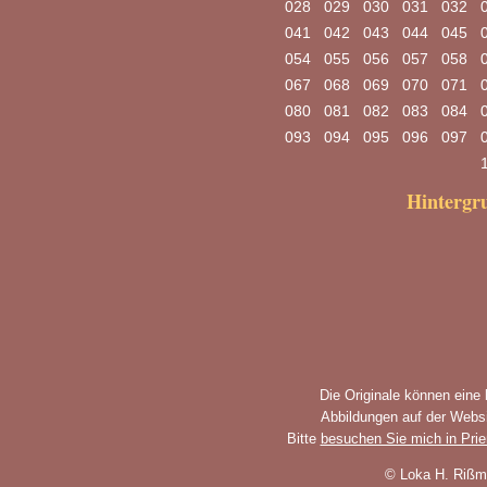
028
029
030
031
032
041
042
043
044
045
054
055
056
057
058
067
068
069
070
071
080
081
082
083
084
093
094
095
096
097
Hinterg
Die Originale können eine
Abbildungen auf der Websi
Bitte
besuchen Sie mich in Pri
© Loka H. Rißm