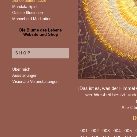
Sonderedition 2026
Mandala Spiel
Galerie Illusionen
Monochord-Meditation
Die Blume des Lebens
Website und Shop
SHOP
Über mich
Ausstellungen
Visionäre Veranstaltungen
|Das ist es, was der Himmel w
wer Weisheit besitzt, ande
Alte Ch
D
001
002
003
004
005