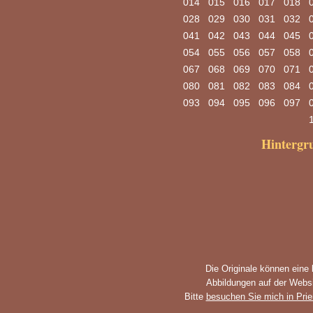
014
015
016
017
018
028
029
030
031
032
041
042
043
044
045
054
055
056
057
058
067
068
069
070
071
080
081
082
083
084
093
094
095
096
097
Hinterg
Die Originale können eine
Abbildungen auf der Websi
Bitte
besuchen Sie mich in Pri