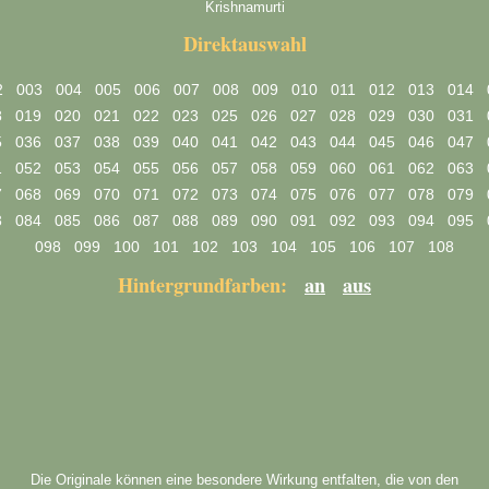
Krishnamurti
Direktauswahl
2
003
004
005
006
007
008
009
010
011
012
013
014
8
019
020
021
022
023
025
026
027
028
029
030
031
5
036
037
038
039
040
041
042
043
044
045
046
047
1
052
053
054
055
056
057
058
059
060
061
062
063
7
068
069
070
071
072
073
074
075
076
077
078
079
3
084
085
086
087
088
089
090
091
092
093
094
095
098
099
100
101
102
103
104
105
106
107
108
Hintergrundfarben:
an
aus
Die Originale können eine besondere Wirkung entfalten, die von den