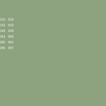
015
016
032
033
048
049
064
065
080
081
096
097