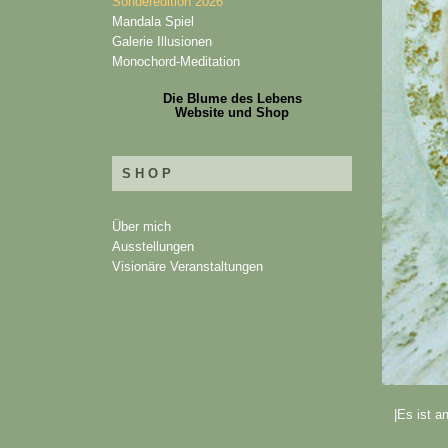
Sonderedition 2026
Mandala Spiel
Galerie Illusionen
Monochord-Meditation
Die Blume des Lebens
Website und Shop
SHOP
Über mich
Ausstellungen
Visionäre Veranstaltungen
|Es ist a