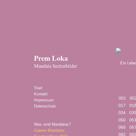
Prem Loka
Ein Leben
Mandala Seelenbilder
Start
Kontakt
001
00
Impressum
017
01
Datenschutz
034
03
050
05
Was sind Mandalas?
066
06
Galerie Mandalas
082
08