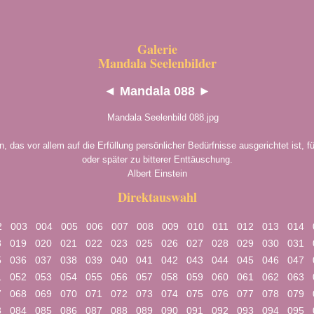
Galerie
Mandala Seelenbilder
◄
Mandala 088
►
, das vor allem auf die Erfüllung persönlicher Bedürfnisse ausgerichtet ist, fü
oder später zu bitterer Enttäuschung.
Albert Einstein
Direktauswahl
2
003
004
005
006
007
008
009
010
011
012
013
014
8
019
020
021
022
023
025
026
027
028
029
030
031
5
036
037
038
039
040
041
042
043
044
045
046
047
1
052
053
054
055
056
057
058
059
060
061
062
063
7
068
069
070
071
072
073
074
075
076
077
078
079
3
084
085
086
087
088
089
090
091
092
093
094
095