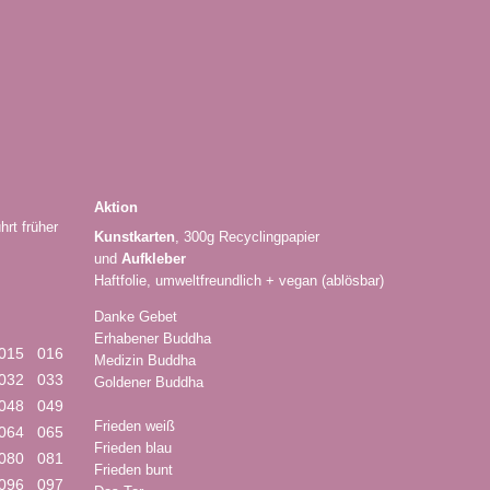
Aktion
hrt früher
Kunstkarten
, 300g Recyclingpapier
und
Aufkleber
Haftfolie, umweltfreundlich + vegan (ablösbar)
Danke Gebet
Erhabener Buddha
015
016
Medizin Buddha
032
033
Goldener Buddha
048
049
Frieden weiß
064
065
Frieden blau
080
081
Frieden bunt
096
097