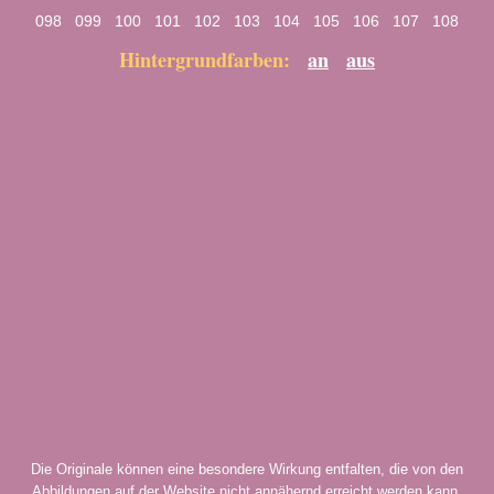
098
099
100
101
102
103
104
105
106
107
108
Hintergrundfarben:
an
aus
Die Originale können eine besondere Wirkung entfalten, die von den
Abbildungen auf der Website nicht annähernd erreicht werden kann.