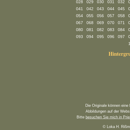
028
029
030
031
032
041
042
043
044
045
054
055
056
057
058
067
068
069
070
071
080
081
082
083
084
093
094
095
096
097
Hinterg
Die Originale können eine
Abbildungen auf der Websi
Bitte
besuchen Sie mich in Pri
© Loka H. Rißm