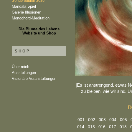
Sonderedition 2026
Mandala Spiel
Galerie Illusionen
Monochord-Meditation
Die Blume des Lebens
Website und Shop
SHOP
Über mich
Ausstellungen
Visionäre Veranstaltungen
|Es ist anstrengend, etwas N
zu bleiben, wie wir sind. Un
D
001
002
003
004
005
014
015
016
017
018