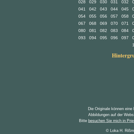
028
029
030
031
032
041
042
043
044
045
054
055
056
057
058
067
068
069
070
071
080
081
082
083
084
093
094
095
096
097
Hinterg
Die Originale können eine
Abbildungen auf der Websi
Bitte
besuchen Sie mich in Pri
© Loka H. Rißm