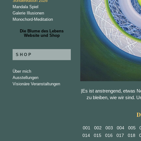
Sonderedition 2026
Mandala Spiel
Galerie Illusionen
Monochord-Meditation
Die Blume des Lebens
Website und Shop
SHOP
Über mich
Ausstellungen
Visionäre Veranstaltungen
|Es ist anstrengend, etwas N
zu bleiben, wie wir sind. Un
D
001
002
003
004
005
014
015
016
017
018