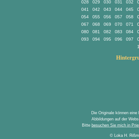
028
029
030
031
032
041
042
043
044
045
054
055
056
057
058
067
068
069
070
071
080
081
082
083
084
093
094
095
096
097
Hinterg
Die Originale können eine
Abbildungen auf der Websi
Bitte
besuchen Sie mich in Pri
© Loka H. Rißm