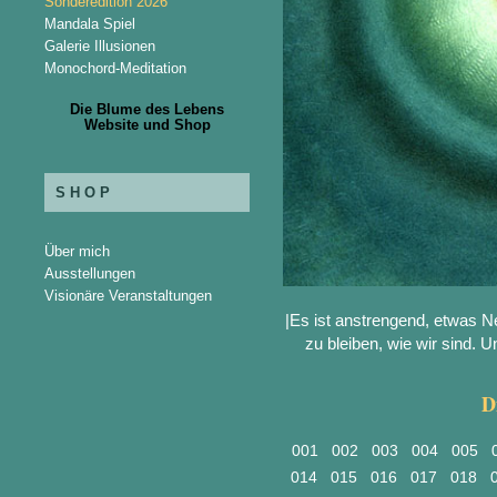
Sonderedition 2026
Mandala Spiel
Galerie Illusionen
Monochord-Meditation
Die Blume des Lebens
Website und Shop
SHOP
Über mich
Ausstellungen
Visionäre Veranstaltungen
|Es ist anstrengend, etwas N
zu bleiben, wie wir sind. Un
D
001
002
003
004
005
014
015
016
017
018