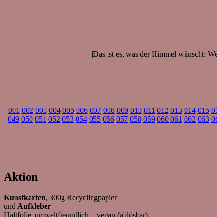
|Das ist es, was der Himmel wünscht: Wer 
001
002
003
004
005
006
007
008
009
010
011
012
013
014
015
0
049
050
051
052
053
054
055
056
057
058
059
060
061
062
063
0
Aktion
Kunstkarten
, 300g Recyclingpapier
und
Aufkleber
Haftfolie, umweltfreundlich + vegan (ablösbar)