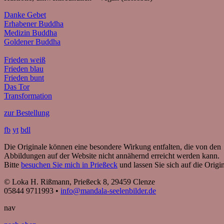
Danke Gebet
Erhabener Buddha
Medizin Buddha
Goldener Buddha
Frieden weiß
Frieden blau
Frieden bunt
Das Tor
Transformation
zur Bestellung
fb
yt
bdl
Die Originale können eine besondere Wirkung entfalten, die von den
Abbildungen auf der Website nicht annähernd erreicht werden kann.
Bitte
besuchen Sie mich in Prießeck
und lassen Sie sich auf die Origin
© Loka H. Rißmann, Prießeck 8, 29459 Clenze
05844 9711993 •
info@mandala-seelenbilder.de
nav