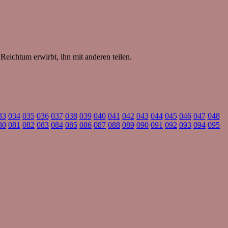
 Reichtum erwirbt, ihn mit anderen teilen.
33
034
035
036
037
038
039
040
041
042
043
044
045
046
047
048
80
081
082
083
084
085
086
087
088
089
090
091
092
093
094
095