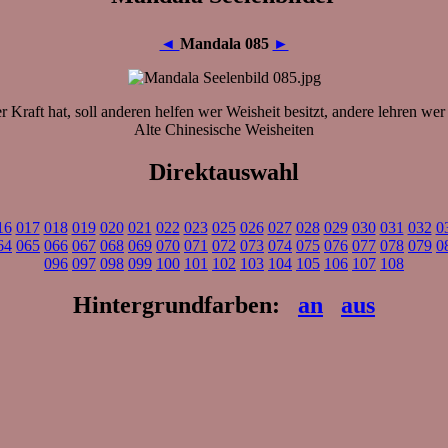
◄
Mandala 085
►
Kraft hat, soll anderen helfen wer Weisheit besitzt, andere lehren wer
Alte Chinesische Weisheiten
Direktauswahl
16
017
018
019
020
021
022
023
025
026
027
028
029
030
031
032
0
64
065
066
067
068
069
070
071
072
073
074
075
076
077
078
079
0
096
097
098
099
100
101
102
103
104
105
106
107
108
Hintergrundfarben:
an
aus