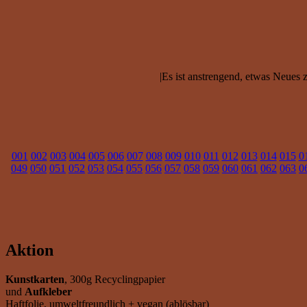
|Es ist anstrengend, etwas Neues z
001
002
003
004
005
006
007
008
009
010
011
012
013
014
015
0
049
050
051
052
053
054
055
056
057
058
059
060
061
062
063
0
Aktion
Kunstkarten
, 300g Recyclingpapier
und
Aufkleber
Haftfolie, umweltfreundlich + vegan (ablösbar)