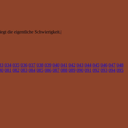
egt die eigentliche Schwierigkeit.|
33
034
035
036
037
038
039
040
041
042
043
044
045
046
047
048
80
081
082
083
084
085
086
087
088
089
090
091
092
093
094
095