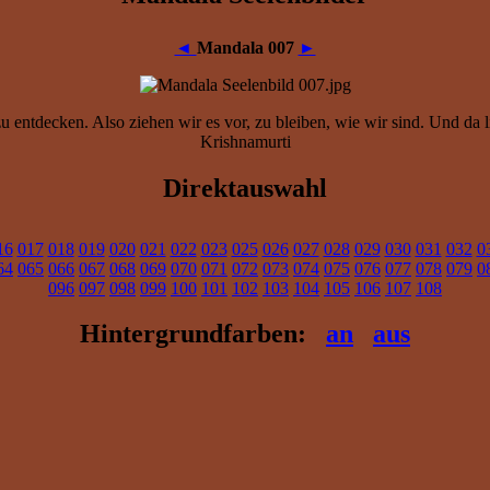
◄
Mandala 007
►
u entdecken. Also ziehen wir es vor, zu bleiben, wie wir sind. Und da li
Krishnamurti
Direktauswahl
16
017
018
019
020
021
022
023
025
026
027
028
029
030
031
032
0
64
065
066
067
068
069
070
071
072
073
074
075
076
077
078
079
0
096
097
098
099
100
101
102
103
104
105
106
107
108
Hintergrundfarben:
an
aus